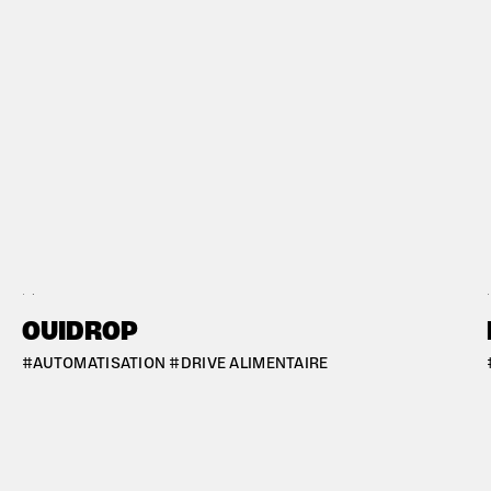
#BORDEAUX
#B
OUIDROP
#AUTOMATISATION #DRIVE ALIMENTAIRE