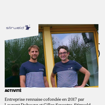
Solutions de soudage par
friction malaxage (FSW)
DATE D’INVESTISSEMENT
Juillet 2024
ACTIVITÉ
Entreprise rennaise cofondée en 2017 par
Laurent Dubourg et Gilles Sevestre, Stirweld