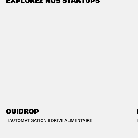
EXPLOREZ NOS STARTUPS
#BORDEAUX
#B
OUIDROP
#AUTOMATISATION #DRIVE ALIMENTAIRE