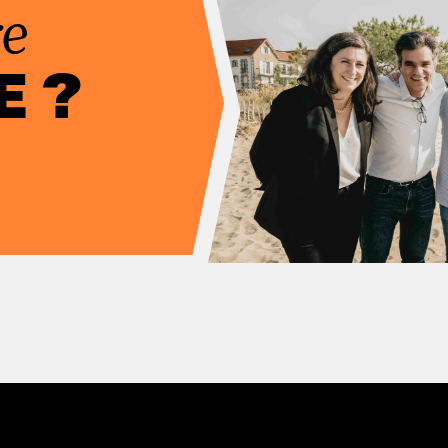
re
E ?