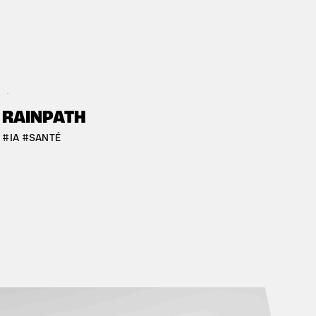
#RENNES
E
RAINPATH
#IA #SANTÉ
#