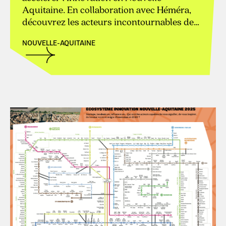
Aquitaine. En collaboration avec Héméra,
découvrez les acteurs incontournables de
l’écosystème de l'innovation de la Nouvelle-
Aquitaine !
NOUVELLE-AQUITAINE