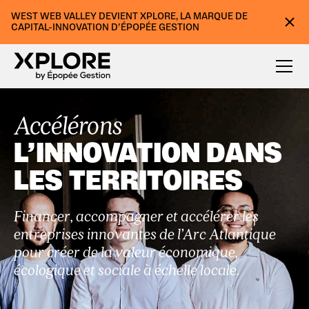
WEST WEB VALLEY DEVIENT XPLORE, LA MARQUE DE
CAPITAL-INNOVATION D’ÉPOPÉE GESTION
Accélérons
L’INNOVATION DANS
LES TERRITOIRES
Financer, accompagner et accélérer les
entreprises innovantes de l’Arc Atlantique
pour créer de la valeur économique,
écologique et sociale à échelle locale.