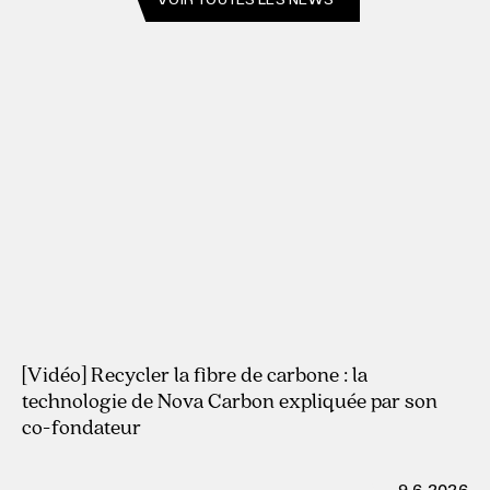
VOIR TOUTES LES NEWS
29.7.2026
[Vidéo] Recycler la fibre de carbone : la
technologie de Nova Carbon expliquée par son
co-fondateur