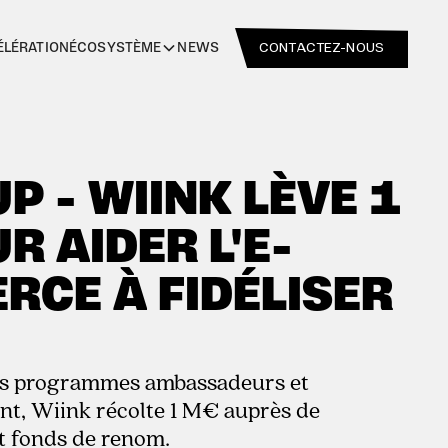
CONTACTEZ-NOUS
ÉLÉRATION
NEWS
ÉCOSYSTÈME
P - WIINK LÈVE 1
R AIDER L'E-
CE À FIDÉLISER
les programmes ambassadeurs et
nt, Wiink récolte 1 M€ auprès de
t fonds de renom.