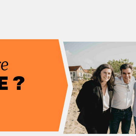
re
E ?