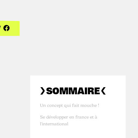
SOMMAIRE
Un concept qui fait mouche !
Se développer en france et à
l'international