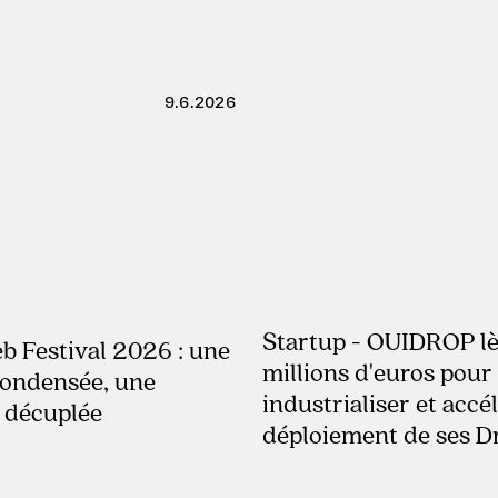
9.6.2026
Startup - OUIDROP lè
22.4.2026
 Festival 2026 : une
millions d'euros pour
condensée, une
industrialiser et accél
 décuplée
déploiement de ses D