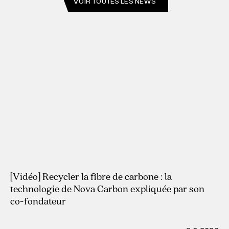
VOIR TOUTES LES NEWS
29.7.2026
[Vidéo] Recycler la fibre de carbone : la
technologie de Nova Carbon expliquée par son
co-fondateur