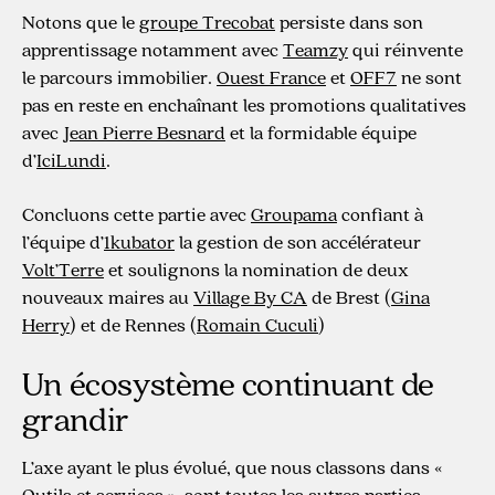
Notons que le
groupe Trecobat
persiste dans son
apprentissage notamment avec
Teamzy
qui réinvente
le parcours immobilier.
Ouest France
et
OFF7
ne sont
pas en reste en enchaînant les promotions qualitatives
avec
Jean Pierre Besnard
et la formidable équipe
d’
IciLundi
.
Concluons cette partie avec
Groupama
confiant à
l’équipe d’
1kubator
la gestion de son accélérateur
Volt’Terre
et soulignons la nomination de deux
nouveaux maires au
Village By CA
de Brest (
Gina
Herry
) et de Rennes (
Romain Cuculi
)
Un écosystème continuant de
grandir
L’axe ayant le plus évolué, que nous classons dans «
Outils et services », sont toutes les autres parties