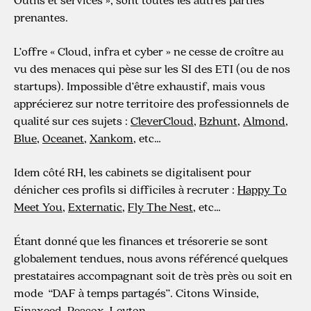
prenantes.
L’offre « Cloud, infra et cyber » ne cesse de croître au
vu des menaces qui pèse sur les SI des ETI (ou de nos
startups). Impossible d’être exhaustif, mais vous
apprécierez sur notre territoire des professionnels de
qualité sur ces sujets :
CleverCloud
,
Bzhunt
,
Almond
,
Blue
,
Oceanet
,
Xankom
, etc…
Idem côté RH, les cabinets se digitalisent pour
dénicher ces profils si difficiles à recruter :
Happy To
Meet You
,
Externatic
,
Fly The Nest
, etc…
Étant donné que les finances et trésorerie se sont
globalement tendues, nous avons référencé quelques
prestataires accompagnant soit de très près ou soit en
mode “DAF à temps partagés”. Citons Winside,
Finaxeed, Peacox, Leyton…