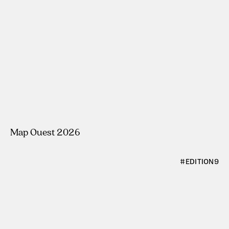
#ÉDITION10
Map Ouest 2026
#ÉDITION9