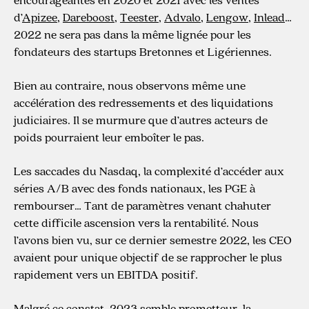
d’
Apizee
,
Dareboost
,
Teester
,
Advalo
,
Lengow
,
Inlead
…
2022 ne sera pas dans la même lignée pour les
fondateurs des startups Bretonnes et Ligériennes.
Bien au contraire, nous observons même une
accélération des redressements et des liquidations
judiciaires. Il se murmure que d’autres acteurs de
poids pourraient leur emboîter le pas.
Les saccades du Nasdaq, la complexité d’accéder aux
séries A/B avec des fonds nationaux, les PGE à
rembourser… Tant de paramètres venant chahuter
cette difficile ascension vers la rentabilité. Nous
l’avons bien vu, sur ce dernier semestre 2022, les CEO
avaient pour unique objectif de se rapprocher le plus
rapidement vers un EBITDA positif.
Malgré ce constat, 2023 semble prometteur, la