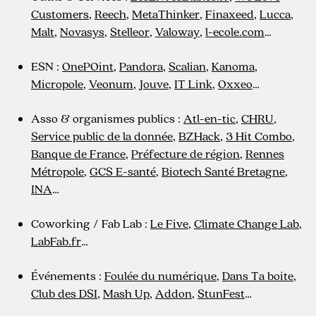
Customers
,
Reech
,
MetaThinker
,
Finaxeed
,
Lucca
,
Malt
,
Novasys
,
Stelleor
,
Valoway
,
l-ecole.com
…
ESN :
OnePOint
,
Pandora
,
Scalian
,
Kanoma
,
Micropole
,
Veonum
,
Jouve
,
IT Link
,
Oxxeo
…
Asso & organismes publics :
Atl-en-tic
,
CHRU
,
Service public de la donnée
,
BZHack
,
3 Hit Combo
,
Banque de France
,
Préfecture de région
,
Rennes
Métropole
,
GCS E-santé
,
Biotech Santé Bretagne
,
INA
…
Coworking / Fab Lab :
Le Five
,
Climate Change Lab
,
LabFab.fr
…
Événements :
Foulée du numérique
,
Dans Ta boite
,
Club des DSI
,
Mash Up
,
Addon
,
StunFest
…