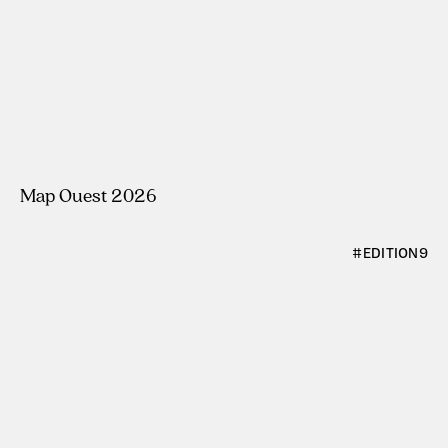
#ÉDITION10
Map Ouest 2026
#ÉDITION9