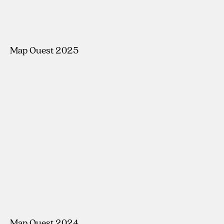
Map Ouest 2025
#ÉDITION8
Map Ouest 2024