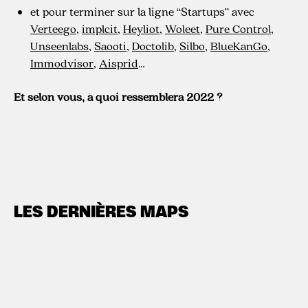
et pour terminer sur la ligne “Startups” avec
Verteego
,
implcit
,
Heyliot
,
Woleet
,
Pure Control
,
Unseenlabs
,
Saooti
,
Doctolib
,
Silbo
,
BlueKanGo
,
Immodvisor
,
Aisprid
…
Et selon vous, à quoi ressemblera 2022 ?
LES DERNIÈRES MAPS