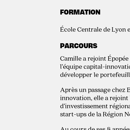
FORMATION
École Centrale de Lyon 
PARCOURS
Camille a rejoint Épopé
l’équipe capital-innovat
développer le portefeuil
Après un passage chez B
innovation, elle a rejoint
d’investissement région
start-ups de la Région N
Au cours de ses 8 années