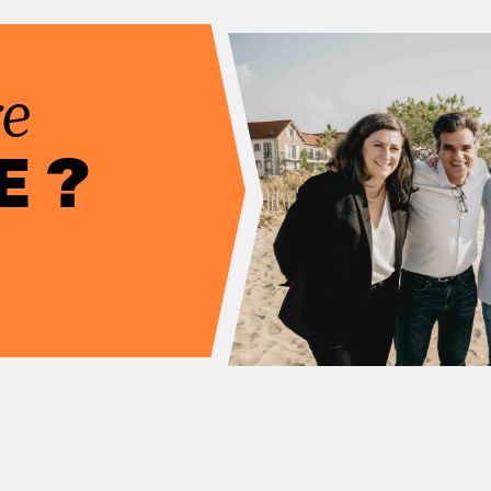
re
E ?