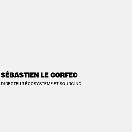
#BREST
#BREST
SÉBASTIEN LE CORFEC
R
DIRECTEUR ÉCOSYSTÈME ET SOURCING
F