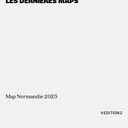
LES DERNIÈRES MAPS
#ÉDITION3
Map Normandie 2025
#ÉDITION2