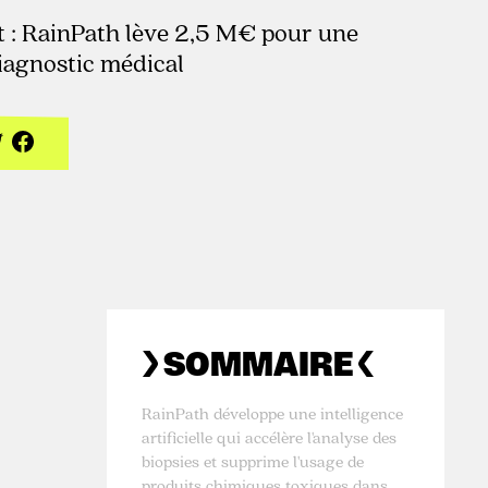
at : RainPath lève 2,5 M€ pour une
iagnostic médical
SOMMAIRE
RainPath développe une intelligence
artificielle qui accélère l'analyse des
biopsies et supprime l'usage de
produits chimiques toxiques dans