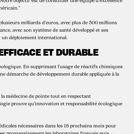
 "Notre objectif est de constituer une équipe d'excellence
éricain."
usieurs milliards d'euros, avec plus de 500 millions
ance, avec son système de santé développé et ses
t un déploiement international.
EFFICACE ET DURABLE
nologique. En supprimant l'usage de réactifs chimiques
 une démarche de développement durable appliquée à la
 la médecine de pointe tout en respectant
logie prouve qu'innovation et responsabilité écologique
médicales nécessaires dans les 18 prochains mois pour
per progressivement les laboratoires français puis