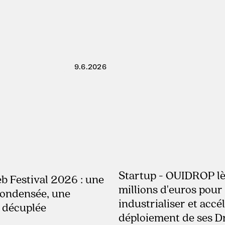
9.6.2026
Startup - OUIDROP lè
22.4.2026
 Festival 2026 : une
millions d'euros pour
condensée, une
industrialiser et accél
 décuplée
déploiement de ses D