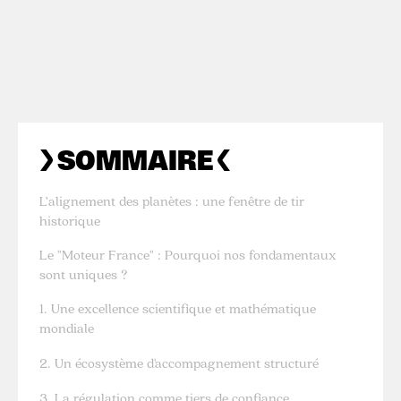
SOMMAIRE
L’alignement des planètes : une fenêtre de tir
historique
Le "Moteur France" : Pourquoi nos fondamentaux
sont uniques ?
1. Une excellence scientifique et mathématique
mondiale
2. Un écosystème d'accompagnement structuré
3. La régulation comme tiers de confiance